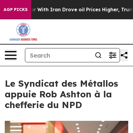
n’t
As war With Iran Drove oil Prices Higher, Trump G
AGP PICKS
Le Syndicat des Métallos
appuie Rob Ashton à la
chefferie du NPD