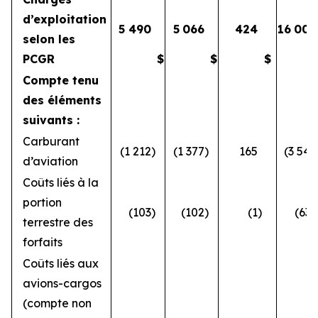
d’exploitation
5 490
5
066
424
16
008
selon les
PCGR
$
$
$
Compte tenu
des éléments
suivants :
Carburant
(1 212
)
(1 377
)
165
(3 546
d’aviation
Coûts liés à la
portion
(103
)
(102
)
(1
)
(633
terrestre des
forfaits
Coûts liés aux
avions-cargos
(compte non