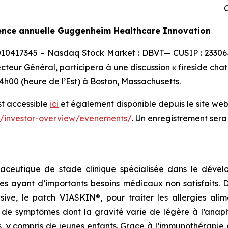
C
rence annuelle Guggenheim Healthcare Innovation
0010417345 – Nasdaq Stock Market : DBVT— CUSIP : 23306
ecteur Général, participera à une discussion « fireside ch
h00 (heure de l’Est) à Boston, Massachusetts.
st accessible
ici
et également disponible depuis le site web 
r/investor-overview/evenements/
. Un enregistrement sera
aceutique de stade clinique spécialisée dans le dévelo
es ayant d’importants besoins médicaux non satisfaits.
lusive, le patch VIASKIN®, pour traiter les allergies al
e symptômes dont la gravité varie de légère à l’anaphy
s, y compris de jeunes enfants. Grâce à l’immunothérapie