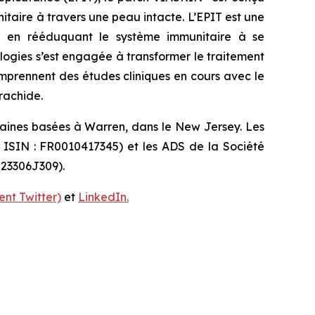
aire à travers une peau intacte. L’EPIT est une
idu en rééduquant le système immunitaire à se
ologies s’est engagée à transformer le traitement
omprennent des études cliniques en cours avec le
rachide.
caines basées à Warren, dans le New Jersey. Les
e ISIN : FR0010417345) et les ADS de la Société
 23306J309).
nt Twitter)
et
LinkedIn.