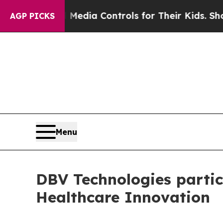
s Social Media Controls for Their Kids. Should th
AGP PICKS
Menu
DBV Technologies partic
Healthcare Innovation