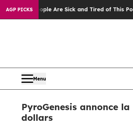
 “People Are Sick and Tired of This Politics of H
AGP PICKS
Menu
PyroGenesis annonce la c
dollars