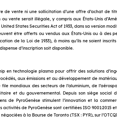
 de vente ni une sollicitation d’une offre d’achat de tit
ion ou vente serait illégale, y compris aux États-Unis d’Amé
 United States Securities Act of 1933, dans sa version modifié
peuvent être offerts ou vendus aux États-Unis ou à des p
ation de la Loi de 1933), à moins qu’ils ne soient inscrits
dispense d’inscription soit disponible.
 en technologie plasma pour offrir des solutions d’ingén
rocédés, aux émissions et au développement de matériaux 
 file mondiaux des secteurs de l’aluminium, de l’aérospat
itaire et du gouvernemental. Depuis son siège social d
iciens de PyroGenèse stimulent l’innovation et la commerc
 activités de PyroGenèse sont certifiées ISO 9001:2015 et 
 négociées à la Bourse de Toronto (TSX : PYR), sur l’OTCQ