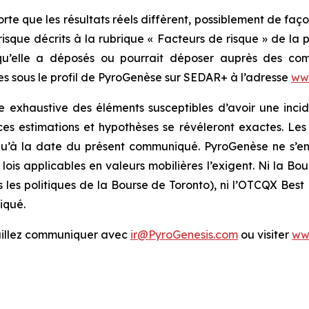
orte que les résultats réels diffèrent, possiblement de fa
risque décrits à la rubrique « Facteurs de risque » de la 
u’elle a déposés ou pourrait déposer auprès des commi
les sous le profil de PyroGenèse sur SEDAR+ à l’adresse
ww
te exhaustive des éléments susceptibles d’avoir une incid
es estimations et hypothèses se révéleront exactes. Les
s qu’à la date du présent communiqué. PyroGenèse ne s’
lois applicables en valeurs mobilières l’exigent. Ni la Bo
s les politiques de la Bourse de Toronto), ni l’OTCQX Best
iqué.
euillez communiquer avec
ir@PyroGenesis.com
ou visiter
ww