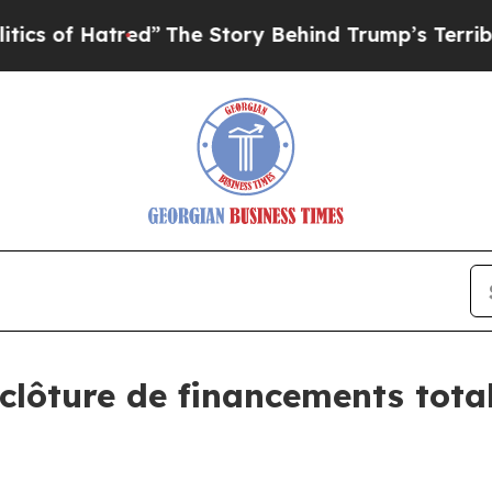
atred”
The Story Behind Trump’s Terrible Approv
lôture de financements total