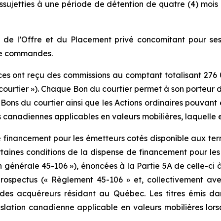
sujetties à une période de détention de quatre (4) moi
 net de l’Offre et du Placement privé concomitant pour s
 de commandes.
rices ont reçu des commissions au comptant totalisant 276
 courtier »). Chaque Bon du courtier permet à son porteur 
 Bons du courtier ainsi que les Actions ordinaires pouvant ê
canadiennes applicables en valeurs mobilières, laquelle e
de financement pour les émetteurs cotés disponible aux t
ines conditions de la dispense de financement pour les ém
on générale 45-106 »), énoncées à la Partie 5A de celle-c
prospectus (« Règlement 45-106 » et, collectivement avec
 des acquéreurs résidant au Québec. Les titres émis dan
lation canadienne applicable en valeurs mobilières lors