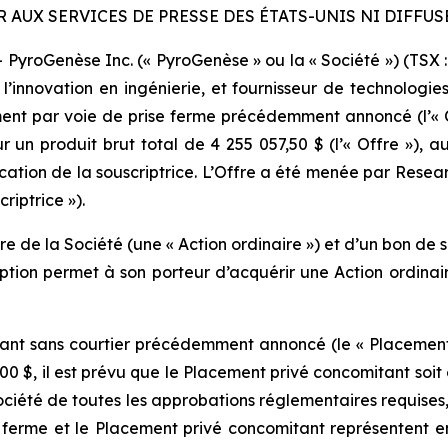
R AUX SERVICES DE PRESSE DES ÉTATS-UNIS NI DIFFUS
oGenèse Inc. (« PyroGenèse » ou la « Société ») (TSX : 
’innovation en ingénierie, et fournisseur de technologies
nt par voie de prise ferme précédemment annoncé (l’« O
r un produit brut total de 4 255 057,50 $ (l’« Offre »), au 
location de la souscriptrice. L’Offre a été menée par Resea
riptrice »).
 de la Société (une « Action ordinaire ») et d’un bon de so
ption permet à son porteur d’acquérir une Action ordinai
ant sans courtier précédemment annoncé (le « Placement p
0 $, il est prévu que le Placement privé concomitant soit 
Société de toutes les approbations réglementaires requises
se ferme et le Placement privé concomitant représentent en