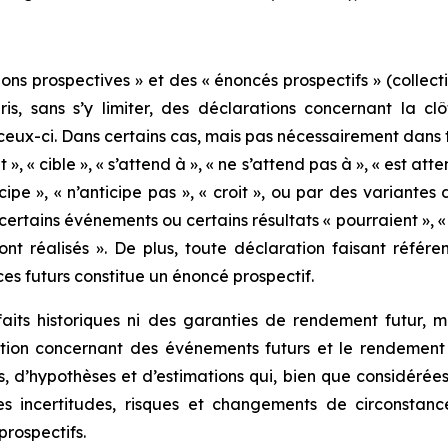
ns prospectives » et des « énoncés prospectifs » (collecti
ris, sans s’y limiter, des déclarations concernant la 
 ceux-ci. Dans certains cas, mais pas nécessairement dans 
 », « cible », « s’attend à », « ne s’attend pas à », « est atte
ticipe », « n’anticipe pas », « croit », ou par des variant
ertains événements ou certains résultats « pourraient », « 
ront réalisés ». De plus, toute déclaration faisant référ
es futurs constitue un énoncé prospectif.
aits historiques ni des garanties de rendement futur, ma
ection concernant des événements futurs et le rendement
s, d’hypothèses et d’estimations qui, bien que considér
s incertitudes, risques et changements de circonstance
rospectifs.