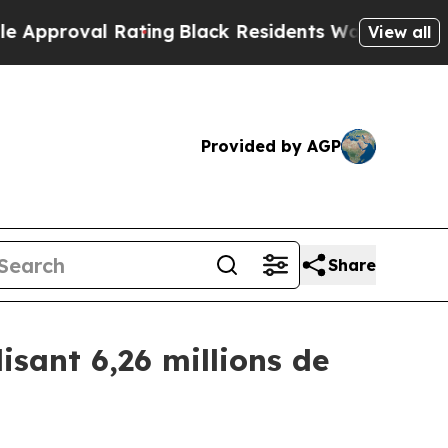
al Rating
Black Residents Warned of Abusive Cops
View all
Provided by AGP
Share
isant 6,26 millions de