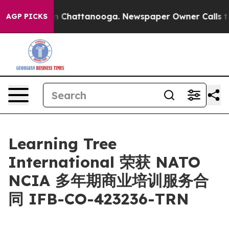
se
Chaos in Chattanooga. Newspaper Owner Calls the P
AGP PICKS
Learning Tree
International 荣获 NATO
NCIA 多年期商业培训服务合
同 IFB-CO-423236-TRN