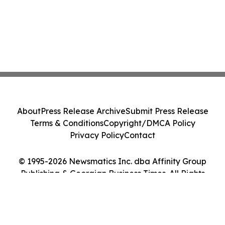
About
Press Release Archive
Submit Press Release
Terms & Conditions
Copyright/DMCA Policy
Privacy Policy
Contact
© 1995-2026 Newsmatics Inc. dba Affinity Group
Publishing & Georgian Business Times. All Rights
Reserved.
Cookie Settings / Your Privacy Choices