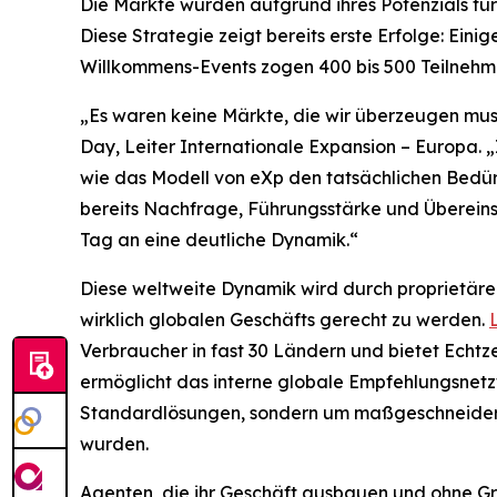
Die Märkte wurden aufgrund ihres Potenzials für
Diese Strategie zeigt bereits erste Erfolge: Ei
Willkommens-Events zogen 400 bis 500 Teilnehme
„Es waren keine Märkte, die wir überzeugen musst
Day, Leiter Internationale Expansion – Europa.
wie das Modell von eXp den tatsächlichen Bedürfn
bereits Nachfrage, Führungsstärke und Übereins
Tag an eine deutliche Dynamik.“
Diese weltweite Dynamik wird durch proprietäre
wirklich globalen Geschäfts gerecht zu werden.
Verbraucher in fast 30 Ländern und bietet Echt
ermöglicht das interne globale Empfehlungsnetzw
Standardlösungen, sondern um maßgeschneiderte 
wurden.
Agenten, die ihr Geschäft ausbauen und ohne G