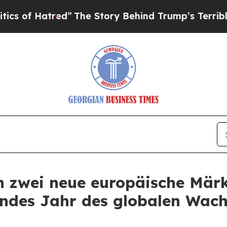
red”
The Story Behind Trump’s Terrible Approval 
n zwei neue europäische Märk
tendes Jahr des globalen Wac