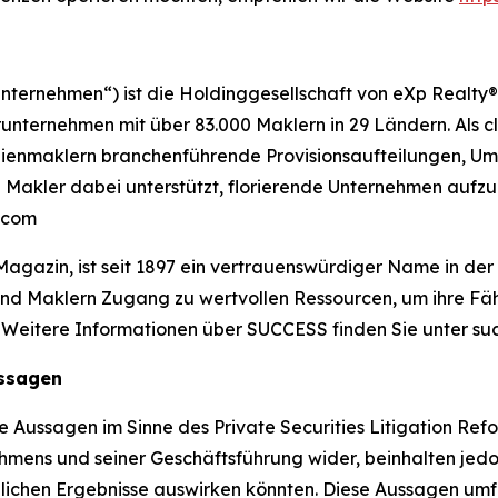
nternehmen“) ist die Holdinggesellschaft von eXp Realty®
ternehmen mit über 83.000 Maklern in 29 Ländern. Als cl
lienmaklern branchenführende Provisionsaufteilungen, Um
 Makler dabei unterstützt, florierende Unternehmen aufz
s.com
azin, ist seit 1897 ein vertrauenswürdiger Name in der p
nd Maklern Zugang zu wertvollen Ressourcen, um ihre Fähi
. Weitere Informationen über SUCCESS finden Sie unter su
ussagen
te Aussagen im Sinne des Private Securities Litigation Re
hmens und seiner Geschäftsführung wider, beinhalten je
ächlichen Ergebnisse auswirken könnten. Diese Aussagen u