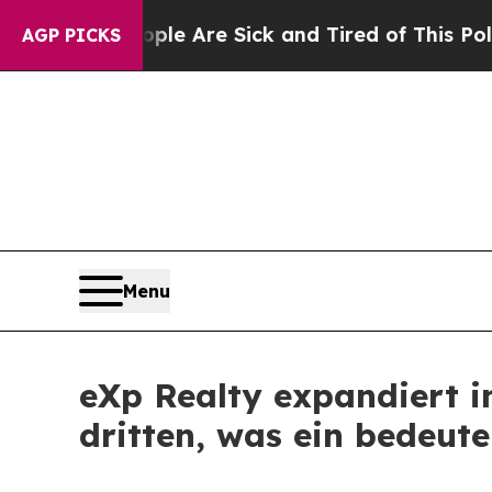
eople Are Sick and Tired of This Politics of Hat
AGP PICKS
Menu
eXp Realty expandiert i
dritten, was ein bedeu