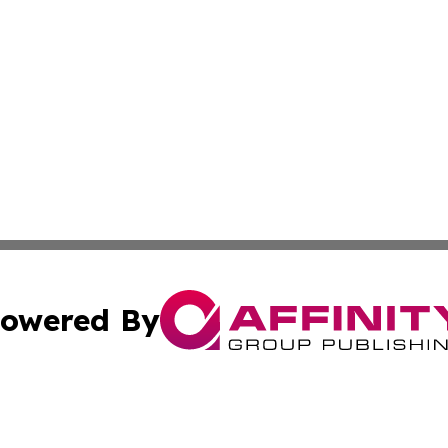
owered By
ubmit Press Release
Terms & Conditions
Copyright/DMCA
nc. dba Affinity Group Publishing & Georgian Business Ti