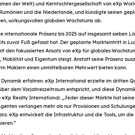
men der Welt) und Kerntochtergesellschaft von eXp World 
Rumänien und die Niederlande, und kündigte seinen geplan
eten, wirkungsvollen globalen Wachstums ab.
e internationale Präsenz bis 2025 auf insgesamt sieben Lä
 zuvor Fuß gefasst hat. Der geplante Markteintritt in L
lt den fokussierten Ansatz von eXp für globales Wachst
 Mobilität und Eigentum steigt. Anstatt seine Präsenz ausz
orm Maklern einen unmittelbaren Mehrwert bieten kann.
ynamik erfahren. eXp International erzielte im dritten Qu
über dem Vorjahreszeitraum entspricht, und diese Dynamik 
on eXp Realty International. „Jeder dieser Märkte hat sei
Agenten verlangen mehr als nur Provisionen und Schulungen
z. eXp entwickelt die Infrastruktur und die Tools, um die
ieren.“