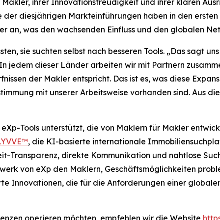
 Makler, ihrer Innovationsfreudigkeit und ihrer klaren Aus
nige der diesjährigen Markteinführungen haben in den erst
r an, was den wachsenden Einfluss und den globalen Net
en, sie suchten selbst nach besseren Tools. „Das sagt uns
 „In jedem dieser Länder arbeiten wir mit Partnern zusam
issen der Makler entspricht. Das ist es, was diese Expans
timmung mit unserer Arbeitsweise vorhanden sind. Aus d
 eXp-Tools unterstützt, die von Maklern für Makler entwi
LYVVE™
, die KI-basierte internationale Immobiliensuchpl
zeit-Transparenz, direkte Kommunikation und nahtlose Su
erk von eXp den Maklern, Geschäftsmöglichkeiten probleml
Innovationen, die für die Anforderungen einer globalen,
renzen operieren möchten, empfehlen wir die Website
http