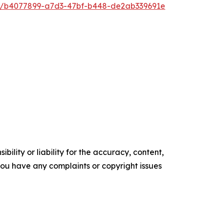
/b4077899-a7d3-47bf-b448-de2ab339691e
ility or liability for the accuracy, content,
f you have any complaints or copyright issues