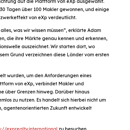
richtung auf die Plattform von eXp ausgewählt.
en 30 Tagen über 100 Makler gewonnen, und einige
zwerkeffekt von eXp verdeutlicht.
 alles, was wir wissen müssen“, erklärte Adam
men, die ihre Märkte genau kennen und erkennen,
ionswelle auszeichnet. Wir starten dort, wo
iesem Grund verzeichnen diese Länder vom ersten
ckelt wurden, um den Anforderungen eines
attform von eXp, verbindet Makler und
che über Grenzen hinweg. Darüber hinaus
os zu nutzen. Es handelt sich hierbei nicht um
 agentenorientierten Zukunft entwickelt
s://exprealty.international
zu besuchen.