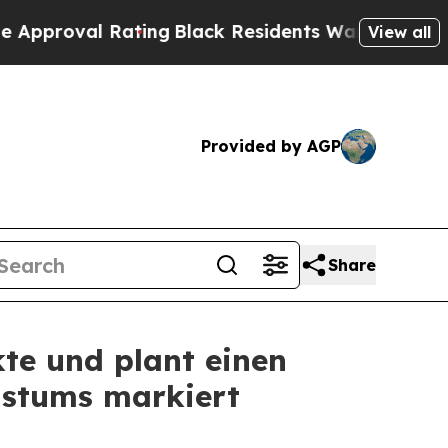
Rating
Black Residents Warned of Abusive Cops f
View all
Provided by AGP
Share
te und plant einen
hstums markiert