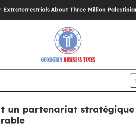
terrestrials
About Three Million Palestinians in 
t un partenariat stratégiqu
urable