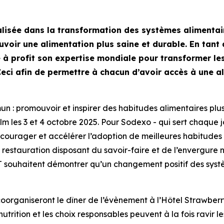
lisée dans la transformation des systèmes alimentai
voir une alimentation plus saine et durable. En tant 
e à profit son expertise mondiale pour transformer le
eci afin de permettre à chacun d’avoir accès à une a
: promouvoir et inspirer des habitudes alimentaires plus 
olm les 3 et 4 octobre 2025. Pour Sodexo - qui sert chaque
ourager et accélérer l’adoption de meilleures habitudes a
restauration disposant du savoir-faire et de l’envergure n
AT souhaitent démontrer qu’un changement positif des syst
coorganiseront le dîner de l’évènement à l’Hôtel Strawbe
utrition et les choix responsables peuvent à la fois ravir l