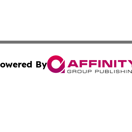
owered By
ubmit Press Release
Terms & Conditions
Copyright/DMCA
nc. dba Affinity Group Publishing & Georgian Business Ti
Cookie Settings / Your Privacy Choices