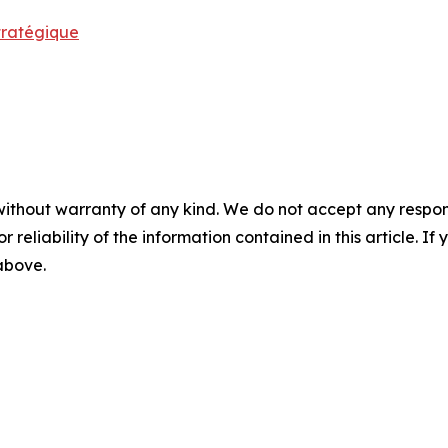
tratégique
without warranty of any kind. We do not accept any responsib
r reliability of the information contained in this article. I
 above.